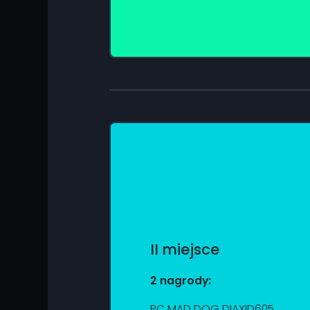
II miejsce
2 nagrody:
PC MAD DOG DIAXID605