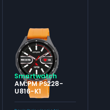
Smartwatch
AM:PM PS228-
U816-K1