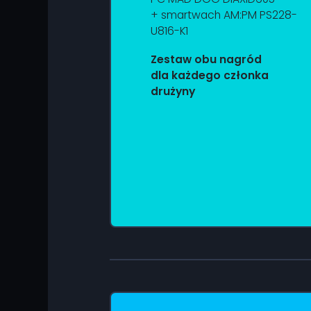
+ smartwach AM:PM PS228-
U816-K1
Zestaw obu nagród
dla każdego członka
drużyny