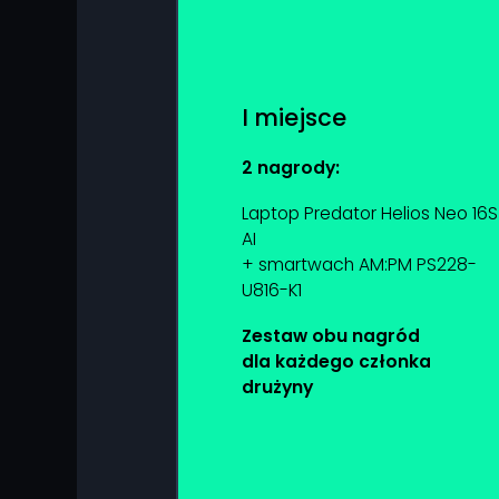
I miejsce
2 nagrody:
Laptop Predator Helios Neo 16S
AI
+ smartwach AM:PM PS228-
U816-K1
Zestaw obu nagród
dla każdego członka
drużyny