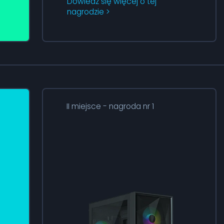
Dowiedz się więcej o tej
nagrodzie >
II miejsce - nagroda nr 1