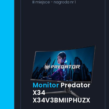
III miejsce - nagroda nr 1
Monitor
Predator
X34
X34V3BMIIPHUZX