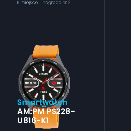
III miejsce - nagroda nr 2
Smartwatch
AM:PM PS228-
U816-K1