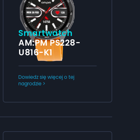
Smartwatch
AM:PM PS228-
U816-K1
Dowiedz się więcej o tej
nagrodzie >