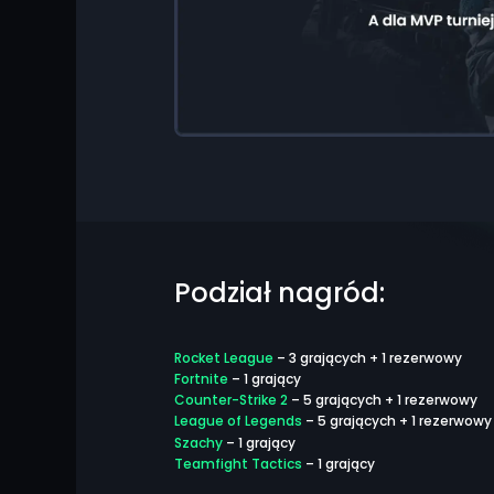
Podział nagród:
Rocket League
– 3 grających + 1 rezerwowy
Fortnite
– 1 grający
Counter-Strike 2
– 5 grających + 1 rezerwowy
League of Legends
– 5 grających + 1 rezerwowy
Szachy
– 1 grający
Teamfight Tactics
– 1 grający