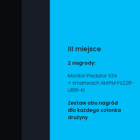
III miejsce
2 nagrody:
Monitor Predator X34
+ smartwach AM:PM PS228-
U816-K1
Zestaw obu nagród
dla każdego członka
drużyny