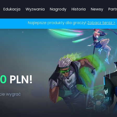
Edukacja
Wyzwania
Nagrody
Historia
Newsy
Part
Najlepsze produkty dla graczy!
Zobacz teraz >
00
PLN!
cie wygrać