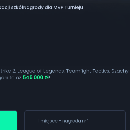
acji szkół
Nagrody dla MVP Turnieju
trike 2, League of Legends, Teamfight Tactics, Szachy.
orii to aż
545 000 zł
!
I miejsce - nagroda nr 1