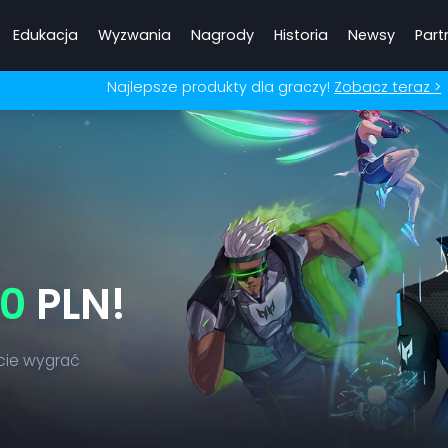
Edukacja
Wyzwania
Nagrody
Historia
Newsy
Part
Najlepsze produkty dla graczy!
Zobacz teraz >
00
PLN!
cie wygrać