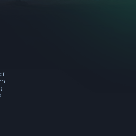
of
ymi
ą
a