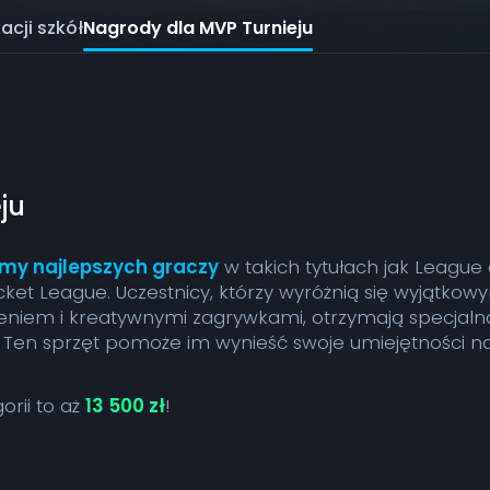
acji szkół
Nagrody dla MVP Turnieju
ju
my najlepszych graczy
w takich tytułach jak League 
ket League. Uczestnicy, którzy wyróżnią się wyjątkow
eniem i kreatywnymi zagrywkami, otrzymają specjaln
. Ten sprzęt pomoże im wynieść swoje umiejętności n
orii to aż
13 500 zł
!