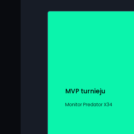
MVP turnieju
Monitor Predator X34