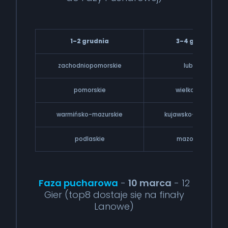
1–2 grudnia
3–4 grudnia
zachodniopomorskie
lubuskie
pomorskie
wielkopolskie
warmińsko-mazurskie
kujawsko-pomorskie
podlaskie
mazowieckie
Faza pucharowa
-
10 marca
- 12
Gier (top8 dostaje się na finały
Lanowe)