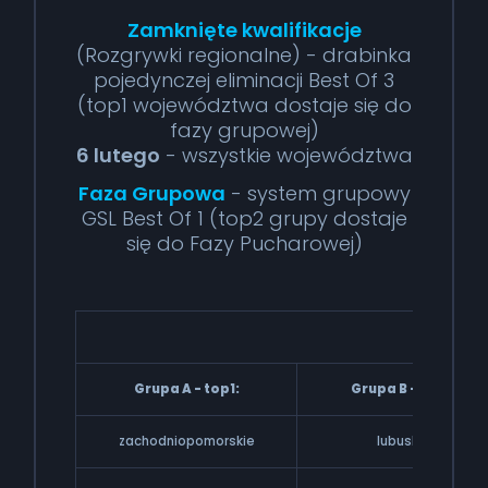
Zamknięte kwalifikacje
(Rozgrywki regionalne) - drabinka
pojedynczej eliminacji Best Of 3
(top1 województwa dostaje się do
fazy grupowej)
6 lutego
- wszystkie województwa
Faza Grupowa
- system grupowy
GSL Best Of 1 (top2 grupy dostaje
się do Fazy Pucharowej)
23 lute
Grupa A - top1:
Grupa B - top1:
zachodniopomorskie
lubuskie