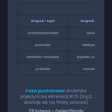
24 lute
Grupa A - top1:
Grupa B - top1:
zachodniopomorskie
lubuskie
pomorskie
wielkopolskie
warmińsko-mazurskie
kujawsko-pomorskie
podlaskie
mazowieckie
Faza pucharowa
drabinka
pojedynczej eliminacji BO5 (top2
dostaje się na finały lanowe)
25 lutego - ćwierćfinały