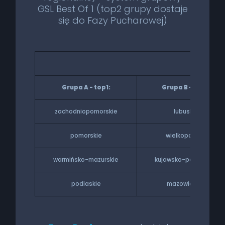
GSL Best Of 1 (top2 grupy dostaje
się do Fazy Pucharowej)
17 lute
Grupa A - top1:
Grupa B - top1:
zachodniopomorskie
lubuskie
pomorskie
wielkopolskie
warmińsko-mazurskie
kujawsko-pomorskie
podlaskie
mazowieckie