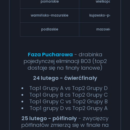
pomorskie
wielkopolskie
warmińsko-mazurskie
kujawsko-pomorskie
podlaskie
mazowieckie
Faza Pucharowa
- drabinka
pojedynczej eliminacji BO3 (top2
dostaje się na finały lanowe)
24 lutego - ćwierćfinały
Top1 Grupy A vs Top2 Grupy D
Top1 Grupy B cs Top2 Grupy C
Top1 Grupy C vs Top2 Grupy B
Top1 grupy D vs Top2 Grupy A
25 lutego - półfinały
- zwycięzcy
półfinałów zmierzą się w finale na