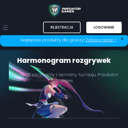
REJESTRACJA
LOGOWANIE
×
Najlepsze produkty dla graczy!
Zobacz teraz >
Harmonogram rozgrywek
Sprawdź szczegóły i terminy turnieju Predator
Games