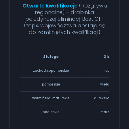
Otwarte kwalifikacje
(Rozgrywki
regionalne) - drabinka
pojedynczej eliminacji Best Of 1
(top4 województwa dostaje się
do zamkniętych kwalifikacji)
2 lutego
3 lutego
zachodniopomorskie
lubuskie
pomorskie
wielkopolskie
warmińsko-mazurskie
kujawsko-pomorski
podlaskie
mazowieckie