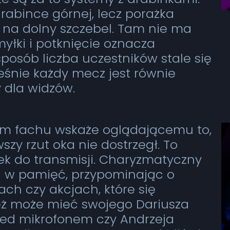
rabince górnej, lecz porażka
 na dolny szczebel. Tam nie ma
yłki i potknięcie oznacza
sposób liczba uczestników stale się
eśnie każdy mecz jest równie
y dla widzów.
ym fachu wskaże oglądającemu to,
szy rzut oka nie dostrzegł. To
 do transmisji. Charyzmatyczny
 w pamięć, przypominając o
ch czy akcjach, które się
też może mieć swojego Dariusza
ed mikrofonem czy Andrzeja