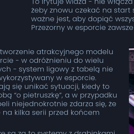
To irytuje widza - nie włącza
żeby znowu czekać na start 
ważne jest, aby dopiąć wszys
Przezorny w esporcie zawsze
 stworzenie atrakcyjnego modelu
orcie - w odróżnieniu do wielu
ch - system ligowy z tabelą nie
 wykorzystywany w esporcie.
ją się unikać sytuacji, kiedy to
obą “o pietruszkę”, a w przypadku
i niejednokrotnie zdarza się, że
e na kilka serii przed końcem
e są za to systemy z drabinkami.