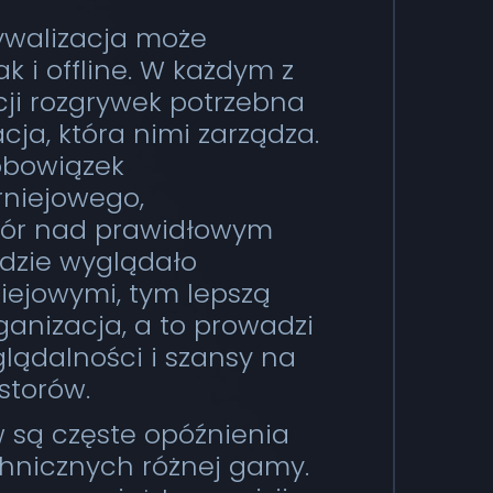
rywalizacja może
k i offline. W każdym z
ji rozgrywek potrzebna
ja, która nimi zarządza.
obowiązek
rniejowego,
zór nad prawidłowym
ędzie wyglądało
niejowymi, tym lepszą
ganizacja, a to prowadzi
lądalności i szansy na
storów.
 są częste opóźnienia
hnicznych różnej gamy.