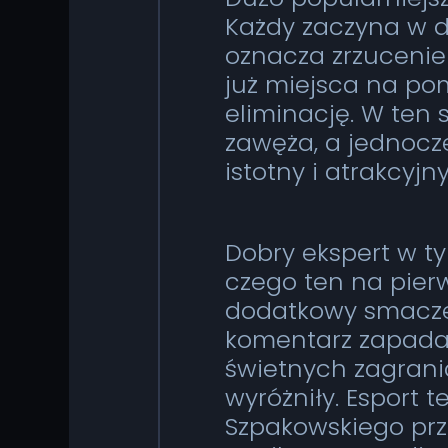
Każdy zaczyna w d
oznacza zrzucenie
już miejsca na pom
eliminację. W ten 
zawęża, a jednocz
istotny i atrakcyjn
Dobry ekspert w t
czego ten na pierw
dodatkowy smaczek
komentarz zapada
świetnych zagrania
wyróżniły. Esport 
Szpakowskiego prz