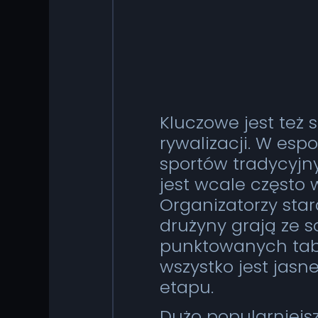
Kluczowe jest też
rywalizacji. W esp
sportów tradycyjny
jest wcale często
Organizatorzy stara
drużyny grają ze s
punktowanych tabel
wszystko jest jasn
etapu.
Dużo popularniejsz