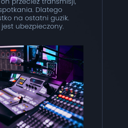
 on przecież transmisji,
spotkania. Dlatego
tko na ostatni guzik.
 jest ubezpieczony.