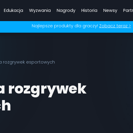
Edukacja
Wyzwania
Nagrody
Historia
Newsy
Part
Najlepsze produkty dla graczy!
Zobacz teraz >
a rozgrywek esportowych
a rozgrywek
ch