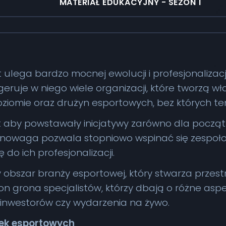
MATERIAŁ EDUKACYJNY - SEZON 1
t ulega bardzo mocnej ewolucji i profesjonalizacj
geruje w niego wiele organizacji, które tworzą wł
ziomie oraz drużyn esportowych, bez których te
t aby powstawały inicjatywy zarówno dla początku
nowaga pozwala stopniowo wspinać się zespołom 
ę do ich profesjonalizacji.
ny obszar branży esportowej, który stwarza przest
grona specjalistów, którzy dbają o różne aspekty
 inwestorów czy wydarzenia na żywo.
ek esportowych