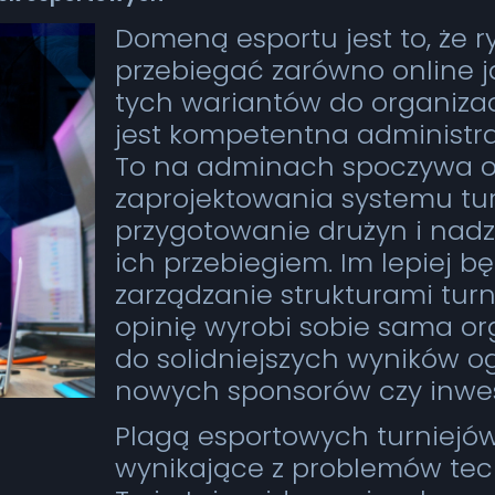
Domeną esportu jest to, że 
przebiegać zarówno online ja
tych wariantów do organizac
jest kompetentna administrac
To na adminach spoczywa 
zaprojektowania systemu tu
przygotowanie drużyn i nad
ich przebiegiem. Im lepiej b
zarządzanie strukturami tur
opinię wyrobi sobie sama or
do solidniejszych wyników og
nowych sponsorów czy inwe
Plagą esportowych turniejów
wynikające z problemów tec