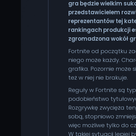
gra będzie wielkim suk
przedstawicielem rozwi
reprezentantów tej kate
rankingach produkcji e
zgromadzona wokół gry
Fortnite od początku za
niego może każdy. Chara
grafika. Pozornie może 
też w niej nie brakuje.
Reguły w Fortnite są ty
podobieństwo tytułowych 
Rozgrywkę zwycięża ten, 
sobą, stopniowo zmniejs
więc możliwe tylko do cz
W takiej sytuacji lepie