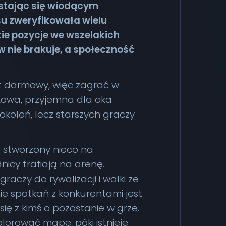
 stając się wiodącym
su zweryfikowała wielu
kie pozycje we wszelakich
 nie brakuje, a społeczność
st darmowy, więc zagrać w
wkowa, przyjemna dla oka
okoleń, lecz starszych graczy
t stworzony nieco na
nicy trafiają na arenę.
raczy do rywalizacji i walki ze
nie spotkań z konkurentami jest
się z kimś o pozostanie w grze.
lorować mapę, póki istnieje