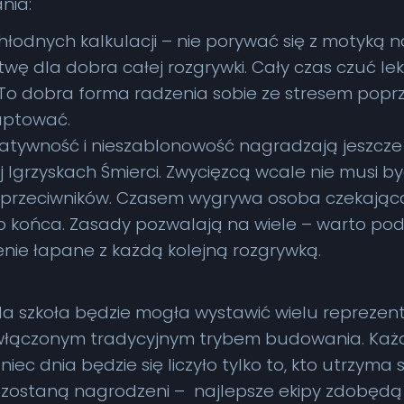
ania:
łodnych kalkulacji – nie porywać się z motyką n
wę dla dobra całej rozgrywki. Cały czas czuć le
. To dobra forma radzenia sobie ze stresem pop
aptować.
tywność i nieszablonowość nagradzają jeszcze wy
grzyskach Śmierci. Zwycięzcą wcale nie musi być 
j przeciwników. Czasem wygrywa osoba czekając
końca. Zasady pozwalają na wiele – warto podejś
nie łapane z każdą kolejną rozgrywką.
 szkoła będzie mogła wystawić wielu reprezent
 włączonym tradycyjnym trybem budowania. Każd
niec dnia będzie się liczyło tylko to, kto utrzyma 
 zostaną nagrodzeni – najlepsze ekipy zdobędą 