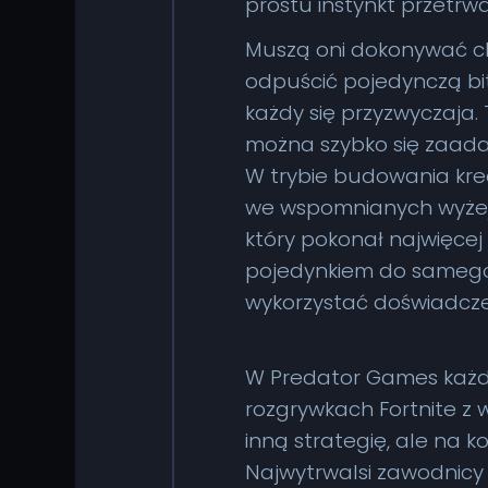
prostu instynkt przetrw
Muszą oni dokonywać ch
odpuścić pojedynczą bit
każdy się przyzwyczaja
można szybko się zaad
W trybie budowania krea
we wspomnianych wyżej I
który pokonał najwięce
pojedynkiem do samego 
wykorzystać doświadcze
W Predator Games każda
rozgrywkach Fortnite z
inną strategię, ale na ko
Najwytrwalsi zawodnicy