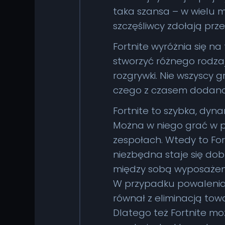
taka szansa – w wielu mi
szczęśliwcy zdołają prze
Fortnite wyróżnia się 
stworzyć różnego rodzaj
rozgrywki. Nie wszyscy 
czego z czasem dodano
Fortnite to szybka, dynam
Można w niego grać w po
zespołach. Wtedy to Fo
niezbędna staje się dob
między sobą wyposażeni
W przypadku powalenia k
równał z eliminacją to
Dlatego też Fortnite mo