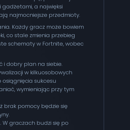
i gadżetami, a najwięksi
rają najmocniejsze przedmioty.
wania. Każdy gracz może bowiem
i, co stale zmienia przebieg
oste schematy w Fortnite, wobec
ść i dobry plan na siebie.
walizacji w kilkuosobowych
 osiągnięcia sukcesu
aniać, wymieniając przy tym
yż brak pomocy będzie się
yny.
. W graczach budzi się po