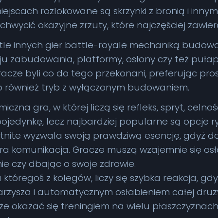
ejscach rozlokowane są skrzynki z bronią i innym
chwycić okazyjne zrzuty, które najczęściej zawie
na tle innych gier battle-royale mechaniką budo
u zabudowania, platformy, osłony czy też pułapk
gracze byli co do tego przekonani, preferując pr
 również tryb z wyłączonym budowaniem.
iczna gra, w której liczą się refleks, spryt, celno
jedynkę, lecz najbardziej popularne są opcje ry
rtnite wyzwala swoją prawdziwą esencję, gdyż do
ra komunikacja. Gracze muszą wzajemnie się osł
e czy dbając o swoje zdrowie.
tóregoś z kolegów, liczy się szybka reakcja, gd
warzysza i automatycznym osłabieniem całej druż
że okazać się treningiem na wielu płaszczyznach