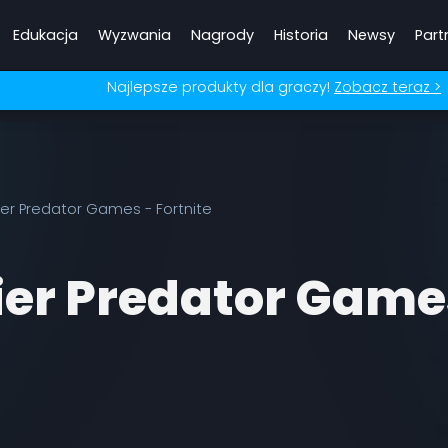
Edukacja
Wyzwania
Nagrody
Historia
Newsy
Part
Najlepsze produkty dla graczy!
Zobacz teraz >
ier Predator Games - Fortnite
ier Predator Game