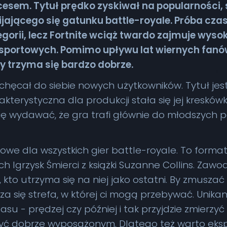
cesem. Tytuł prędko zyskiwał na popularności,
jającego się gatunku battle-royale. Próba cza
gorii, lecz Fortnite wciąż twardo zajmuje wyso
sportowych. Pomimo upływu lat wiernych fanów
 trzyma się bardzo dobrze.
chęcał do siebie nowych użytkowników. Tytuł je
kterystyczna dla produkcji stała się jej kreskó
się wydawać, że gra trafi głównie do młodszych p
powe dla wszystkich gier battle-royale. To forma
Igrzysk Śmierci z książki Suzanne Collins. Zawod
kto utrzyma się na niej jako ostatni. By zmuszać g
za się strefa, w której ci mogą przebywać. Unika
asu - prędzej czy później i tak przyjdzie zmierzyć 
j być dobrze wyposażonym. Dlatego też warto eksp