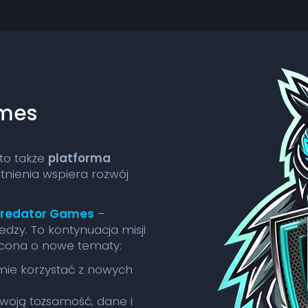
ames
 to także
platforma
stnienia wspiera rozwój
Predator Games
–
dzy. To kontynuacja misji
acona o nowe tematy:
mie korzystać z nowych
swoją tożsamość, dane i