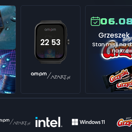
06.0
Grzeszek 
22
:
54
Stan misji na d
na kraw