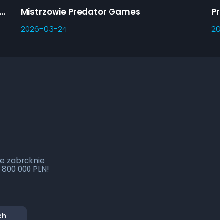
syfikacja szkół 3. sezonu Predator Games
Mistrzowie Predator Games
2026-03-24
20
e zabraknie
 800 000 PLN!
ch