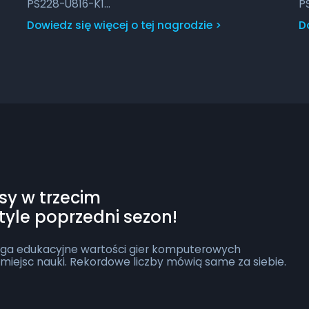
P
PS228-U816-K1
–
– dla każdego członka drużyny.
Pr
Przejdź, aby dowiedzieć się więcej o tej nagrodzie
D
Dowiedz się więcej o tej nagrodzie >
sy w trzecim
tyle poprzedni sezon!
zega edukacyjne wartości gier komputerowych
miejsc nauki. Rekordowe liczby mówią same za siebie.