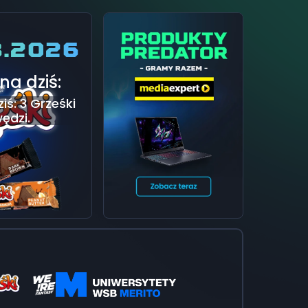
8.2026
na dziś:
ziś: 3 Grześki
ędzi.