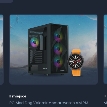
II
II miejsce
M
PC Mad Dog Valorair + smartwatch AM:PM