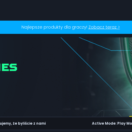
Najlepsze produkty dla graczy!
Zobacz teraz >
MES
ujemy, że byliście z nami
Active Mode: Play M