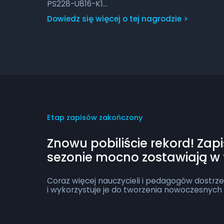
PS228-U816-K1
– dla każdego członka drużyny.
Przejdź, aby dowiedzieć się więcej o tej nagrodzie
Dowiedz się więcej o tej nagrodzie >
Etap zapisów zakończony
Znowu pobiliście rekord! Zapi
sezonie mocno zostawiają w 
Coraz więcej nauczycieli i pedagogów dostr
i wykorzystuje je do tworzenia nowoczesnych 